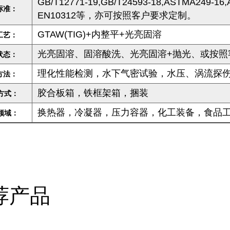
GB/T12771-19,GB/T24593-18,ASTMA249-16
标准：
EN10312等，亦可按照客户要求定制。
GTAW(TIG)+内整平+光亮固溶
工艺：
光亮固溶、固溶酸洗、光亮固溶+抛光、或按照
状态：
理化性能检测，水下气密试验，水压、涡流探
方法：
胶合板箱，铁框架箱，捆装
方式：
换热器，冷凝器，压力容器，化工装备，食品工
领域：
荐产品