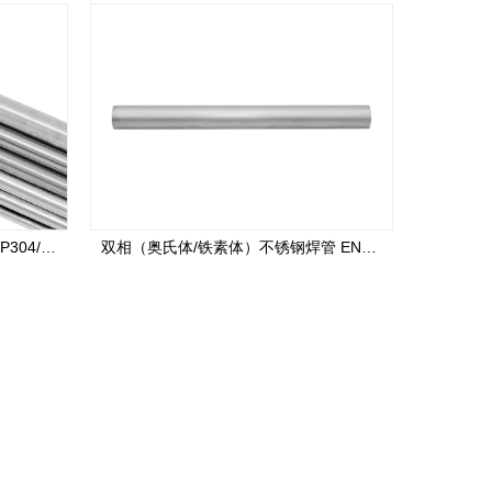
奥氏体不锈钢焊管 ASTMA 312 TP304/TP304L/TP 316L/TP316Ti 外径 6.35-114.3mm
双相（奥氏体/铁素体）不锈钢焊管 EN10217-7 S31803/S32205/S32750 /1.4462 外径 25mm